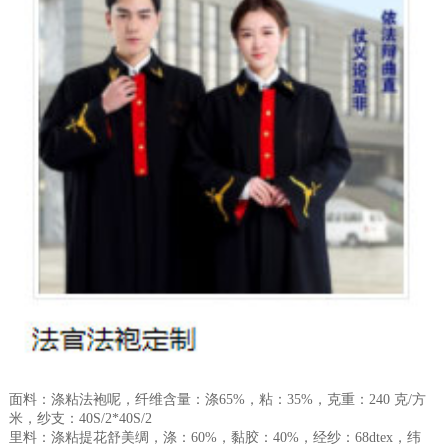
面料：涤粘法袍呢，纤维含量：涤65%，粘：35%，克重：240 克/方
米，纱支：40S/2*40S/2
里料：涤粘提花舒美绸，涤：60%，黏胶：40%，经纱：68dtex，纬