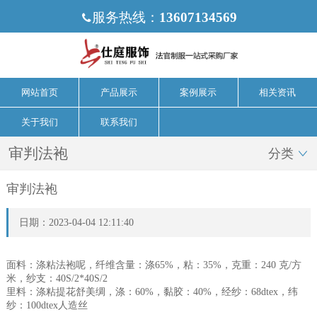
服务热线：
13607134569

网站首页
产品展示
案例展示
相关资讯
关于我们
联系我们
审判法袍
分类

审判法袍
日期：2023-04-04 12:11:40
面料：涤粘法袍呢，纤维含量：涤65%，粘：35%，克重：240 克/方
米，纱支：40S/2*40S/2
里料：涤粘提花舒美绸，涤：60%，黏胶：40%，经纱：68dtex，纬
纱：100dtex人造丝